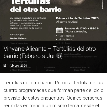
Socios de Número
Socios Colaboradores
Colaboramos con
Formaciones
Vinyana Alicante – Tertulias del otro
Nuestra propuesta de formación
barrio (Febrero a Junio)
Realizadas
1 febrero, 2020
Acompañamiento
Noticias
Tertulias del otro barrio. Primera Tertulia de las
cuatro programadas que forman parte del ciclo
Vídeos
previsto de estos encuentros. Quince personas
Contacto
reunidas en torno a un mismo tema, desde el