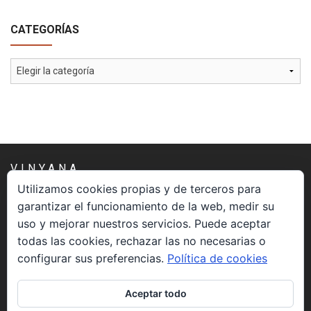
CATEGORÍAS
Categorías
VINYANA
Utilizamos cookies propias y de terceros para
garantizar el funcionamiento de la web, medir su
Una asociación constituida sin ánimo de lucro cuya misión
uso y mejorar nuestros servicios. Puede aceptar
es atender los aspectos espirituales relacionados con el
todas las cookies, rechazar las no necesarias o
proceso vivir el morir.
configurar sus preferencias.
Política de cookies
CONTACTO
Aceptar todo