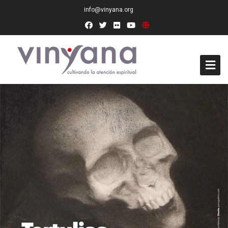
info@vinyana.org
Acceso
Conócenos
Socios Fundadores
Junta Directiva
Presidencia de Honor
Docentes