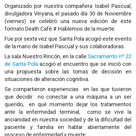
Socios de Número
Organizado por nuestra compañera Isabel Pascual,
divulgadora Vinyana, el pasado día 30 de Noviembre
Socios Colaboradores
(viernes) se celebró una nueva edición de este
formato Death Café # Hablemos de la muerte.
Colaboramos con
Fue por sexta vez que Santa Pola acogió este evento
de la mano de Isabel Pascual y sus colaboradoras.
Formaciones
La sala Nuestro Rincón, en la calle
Sacramento nº 22
Nuestra propuesta de formación
de Santa Pola
acogió el encuentro que se inició con
una propuesta sobre las tomas de decisión en
Realizadas
situaciones de alteración cognitiva.
Acompañamiento
Se compartieron experiencias en las que tuvieron
que decidir no conectar a una máquina a un ser
Noticias
querido, en qué momento dejar los tratamientos
ante la enfermedad terminal, como se vive la
Vídeos
ancianidad en nuestra sociedad y de la dificultad del
paciente y familia en hablar abiertamente del
Contacto
proceso de enfermedad y muerte.