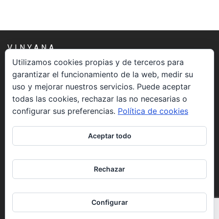
VINYANA
Utilizamos cookies propias y de terceros para
garantizar el funcionamiento de la web, medir su
Una asociación constituida sin ánimo de lucro cuya misión
uso y mejorar nuestros servicios. Puede aceptar
es atender los aspectos espirituales relacionados con el
todas las cookies, rechazar las no necesarias o
proceso vivir el morir.
configurar sus preferencias.
Política de cookies
CONTACTO
Aceptar todo
info@vinyana.org
Rechazar
REDES SOCIALES
Configurar