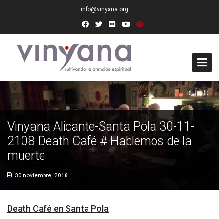
info@vinyana.org
Acceso
Conócenos
Vinyana Alicante-Santa Pola 30-11-
Socios Fundadores
2108 Death Café # Hablemos de la
muerte
Junta Directiva
30 noviembre, 2018
Presidencia de Honor
Docentes
Death Café en Santa Pola