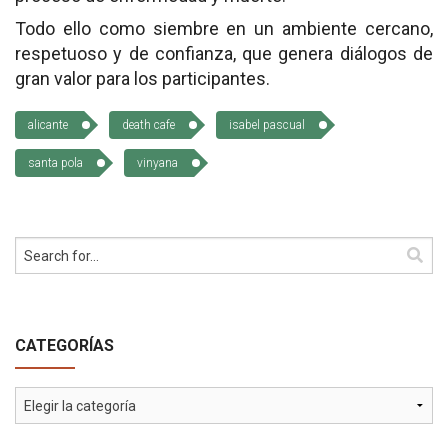
Todo ello como siembre en un ambiente cercano,
Cómo Colaborar
respetuoso y de confianza, que genera diálogos de
gran valor para los participantes.
alicante
death cafe
isabel pascual
santa pola
vinyana
CATEGORÍAS
Categorías