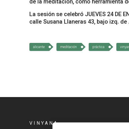
de la meditación, como herramienta d
La sesión se celebró JUEVES 24 DE ENE
calle Susana Llaneras 43, bajo izq. 
alicante
meditación
práctica
vinya
VINYANA