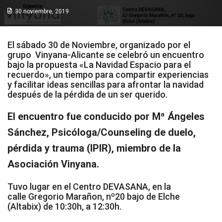
Socios de Número
30 noviembre, 2019
Socios Colaboradores
El sábado 30 de Noviembre, organizado por el
Colaboramos con
grupo Vinyana-Alicante se celebró un encuentro
bajo la propuesta «La Navidad Espacio para el
recuerdo», un tiempo para compartir experiencias
Formaciones
y facilitar ideas sencillas para afrontar la navidad
después de la pérdida de un ser querido.
Nuestra propuesta de formación
El encuentro fue conducido por Mª Ángeles
Realizadas
Sánchez, Psicóloga/Counseling de duelo,
Acompañamiento
pérdida y trauma (IPIR), miembro de la
Asociación Vinyana.
Noticias
Tuvo lugar en el
Centro DEVASANA
, en la
Vídeos
calle
Gregorio Marañon, nº20 bajo de Elche
(Altabix)
de 10:30h, a 12:30h.
Contacto