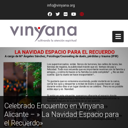
info@vinyana.org
Acceso
Conócenos
Socios Fundadores
Junta Directiva
Celebrado Encuentro en Vinyana
Presidencia de Honor
Alicante – » La Navidad Espacio para
Docentes
el Recuerdo»