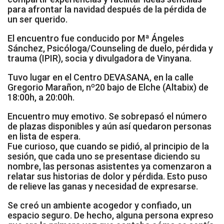
para afrontar la navidad después de la pérdida de
Socios Colaboradores
un ser querido.
Colaboramos con
El encuentro fue conducido por Mª Ángeles
Sánchez, Psicóloga/Counseling de duelo, pérdida y
trauma (IPIR), socia y divulgadora de Vinyana.
Formaciones
Tuvo lugar en el
Centro DEVASANA
, en la calle
Nuestra propuesta de formación
Gregorio Marañon, nº20 bajo de Elche (Altabix)
de
18:00h, a 20:00h.
Realizadas
Encuentro muy emotivo. Se sobrepasó el número
de plazas disponibles y aún así quedaron personas
Acompañamiento
en lista de espera.
Fue curioso, que cuando se pidió, al principio de la
Noticias
sesión, que cada uno se presentase diciendo su
nombre, las personas asistentes ya comenzaron a
Vídeos
relatar sus historias de dolor y pérdida. Esto puso
de relieve las ganas y necesidad de expresarse.
Contacto
Se creó un ambiente acogedor y confiado, un
espacio seguro. De hecho, alguna persona expreso
Cómo Colaborar