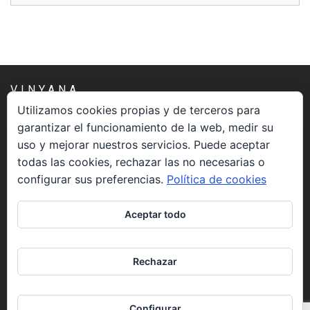
VINYANA
Utilizamos cookies propias y de terceros para
garantizar el funcionamiento de la web, medir su
Una asociación constituida sin ánimo de lucro cuya misión
uso y mejorar nuestros servicios. Puede aceptar
es atender los aspectos espirituales relacionados con el
todas las cookies, rechazar las no necesarias o
proceso vivir el morir.
configurar sus preferencias.
Política de cookies
CONTACTO
Aceptar todo
info@vinyana.org
Rechazar
REDES SOCIALES
Configurar