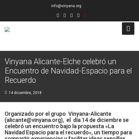
info@vinyana.org
Acceso
Vinyana Alicante-Elche celebró un
Conócenos
Encuentro de Navidad-Espacio para el
Socios Fundadores
Recuerdo
Junta Directiva
14 diciembre, 2018
Presidencia de Honor
Organizado por el grupo Vinyana-Alicante
Docentes
(alicante@vinyana.org), el día 14 de diciembre se
celebró un encuentro bajo la propuesta «La
Navidad Espacio para el recuerdo», un tiempo para
Socios de Número
compartir experiencias y facilitar ideas sencillas