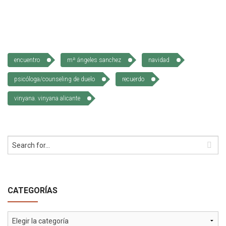
encuentro
mª ángeles sanchez
navidad
psicóloga/counseling de duelo
recuerdo
vinyana. vinyana alicante
CATEGORÍAS
Categorías