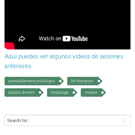
Aquí puedes ver algunos vídeos de sesiones
anteriores
acompañamiento psicológico
lori thompson
proceso de morir
tanatología
vinyana