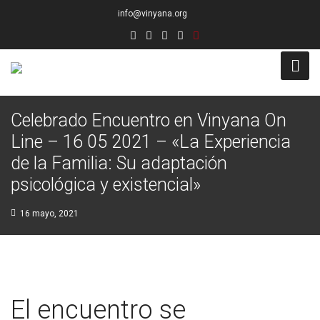
info@vinyana.org
Acceso
Celebrado Encuentro en Vinyana On
Line – 16 05 2021 – «La Experiencia
Conócenos
de la Familia: Su adaptación
Socios Fundadores
psicológica y existencial»
Junta Directiva
16 mayo, 2021
Presidencia de Honor
Docentes
El encuentro se
Socios de Número