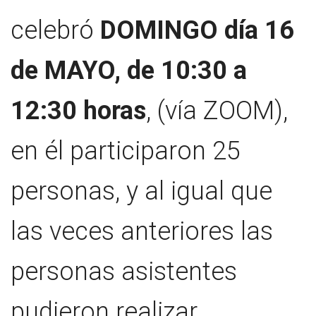
Socios Colaboradores
celebró
DOMINGO día 16
Colaboramos con
de MAYO, de 10:30 a
Formaciones
12:30 horas
, (vía ZOOM),
Nuestra propuesta de formación
en él participaron 25
Realizadas
Acompañamiento
personas, y al igual que
Noticias
las veces anteriores las
Vídeos
personas asistentes
Contacto
pudieron realizar
Cómo Colaborar