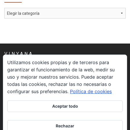
Categorías
VINYANA
Utilizamos cookies propias y de terceros para
garantizar el funcionamiento de la web, medir su
Una asociación constituida sin ánimo de lucro cuya misión
uso y mejorar nuestros servicios. Puede aceptar
es atender los aspectos espirituales relacionados con el
todas las cookies, rechazar las no necesarias o
proceso vivir el morir.
configurar sus preferencias.
Política de cookies
CONTACTO
Aceptar todo
info@vinyana.org
Rechazar
REDES SOCIALES