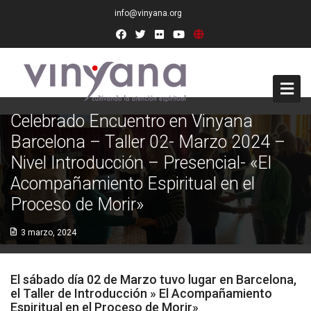
info@vinyana.org
Celebrado Encuentro en Vinyana
Acceso
Barcelona – Taller 02- Marzo 2024 –
Nivel Introducción – Presencial- «El
Conócenos
Acompañamiento Espiritual en el
Socios Fundadores
Proceso de Morir»
Junta Directiva
3 marzo, 2024
Presidencia de Honor
El sábado día 02 de Marzo tuvo lugar en Barcelona,
Docentes
el Taller de Introducción » El Acompañamiento
Espiritual en el Proceso de Morir»