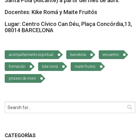
Santa Pola (Alicante) a partir del mes de abril.
Cómo Colaborar
Docentes: Kike Romá y Maite Fruitós
Lugar: Centro Cívico Can Déu, Plaça Concórdia,13,
08014 BARCELONA
acompañamiento espiritual
barcelona
encuentro
formación
kike romá
maite fruitos
proceso de morir
CATEGORÍAS