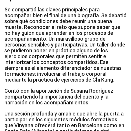
Socios de Número
Se compartió las claves principales para
acompañar bien el final de una biografía. Se debatió
Socios Colaboradores
sobre qué condiciones debe reunir una buena
muerte. Reconocer el reto que supone saber que
Colaboramos con
no hay guion que aprender en los procesos de
acompañamiento. Un maravilloso grupo de
personas sensibles y participativas. Un taller donde
Formaciones
se pudieron poner en práctica alguno de los
ejercicios corporales que permiten sentir e
Nuestra propuesta de formación
interiorizar los conceptos compartidos. Ese
siempre es el elemento diferenciador de nuestras
Realizadas
formaciones: involucrar el trabajo corporal
mediante la práctica de ejercicios de Chi Kung.
Acompañamiento
Contó con la aportación de Susana Rodríguez
compartiendo la importancia del cuento y la
Noticias
narración en los acompañamientos.
Vídeos
Una sesión profunda y amable que abre la puerta a
participar en los siguientes módulos formativos
que Vinyana ofrecerá tanto en Barcelona como en
Contacto