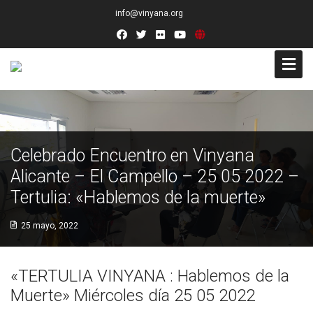
info@vinyana.org
Acceso
Conócenos
Celebrado Encuentro en Vinyana
Socios Fundadores
Alicante – El Campello – 25 05 2022 –
Tertulia: «Hablemos de la muerte»
Junta Directiva
25 mayo, 2022
Presidencia de Honor
Docentes
«TERTULIA VINYANA : Hablemos de la
Muerte» Miércoles día 25 05 2022
Socios de Número