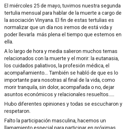
El miércoles 25 de mayo, tuvimos nuestra segunda
Socios Colaboradores
tertulia mensual para hablar de la muerte a cargo de
la asociación Vinyana. El fin de estas tertulias es
Colaboramos con
normalizar que un día nos iremos de está vida y
Formaciones
poder llevarla más plena el tiempo que estemos en
ella.
Nuestra propuesta de formación
A lo largo de hora y media salieron muchos temas
relacionados con la muerte y el morir: la eutanasia,
Realizadas
los cuidados paliativos, la profesión médica, el
acompañamiento… También se habló de que es lo
Acompañamiento
importante para nosotras al final de la vida, como
morir tranquila, sin dolor, acompañada o no, dejar
Noticias
asuntos económicos y relacionales resueltos…..
Vídeos
Hubo diferentes opiniones y todas se escucharon y
respetaron.
Contacto
Falto la participación masculina, hacemos un
Cómo Colaborar
llamamiento especial para participar en próximas