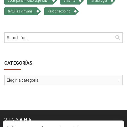
acompañamiento espiritual
alicante
tanatología
tertulias vinyana
xaro chacopino
CATEGORÍAS
Categorías
VINYANA