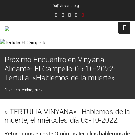
info@vinyana.org
Acceso
Próximo Encuentro en Vinyana
Conócenos
Alicante- El Campello-05-10-2022-
Socios Fundadores
Tertulia: «Hablemos de la muerte»
Junta Directiva
28 septiembre, 2022
Presidencia de Honor
» TERTULIA VINYANA» . Hablemos de la
Docentes
muerte, el miércoles día 05-10-2022.
Socios de Número
Retomamos en este Otoño las tertulias hablemos de