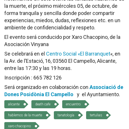
la muerte, el próximo miércoles 05, de octubre, de
Socios Colaboradores
forma tranquila y sencilla donde poder compartir
experiencias, miedos, dudas, reflexiones etc. en un
Colaboramos con
ambiente de confidencialidad y respeto.
Formaciones
El evento será conducido por Xaro Chacopino, de la
Asociación Vinyana
Nuestra propuesta de formación
Se celebrará en el
Centro Social «El Barranquet
«, en
Realizadas
la Av. de l’Estació, 16, 03560 El Campello, Alicante,
entre las 17:30 y las 19 horas.
Acompañamiento
Inscripción : 665 782 126
Será organizado en colaboración con
Associació de
Noticias
Dones Posidònia El Campello
y el Ayuntamiento.
Vídeos
alicante
death cafe
encuentro
Contacto
hablemos de la muerte
tanatología
tertulias
Cómo Colaborar
xaro chacopino