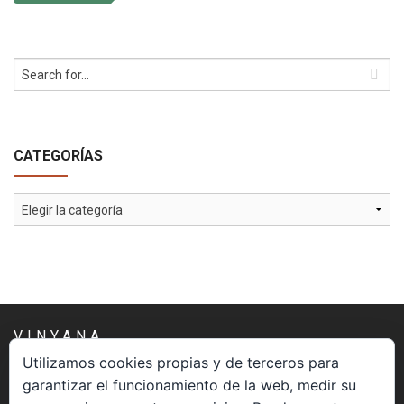
CATEGORÍAS
Categorías
VINYANA
Utilizamos cookies propias y de terceros para
garantizar el funcionamiento de la web, medir su
Una asociación constituida sin ánimo de lucro cuya misión