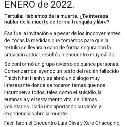
ENERO de 2022.
Socios de Número
Tertulia: Hablemos de la muerte. ¿Te interesa
Socios Colaboradores
hablar de la muerte de forma tranquila y libre?
Colaboramos con
Esa fue la invitación y a pesar de los inconvenientes
de todas la medidas que tomamos para que la
Formaciones
tertulia se llevara a cabo de forma segura con la
situación actual, resultó un encuentro muy cálido.
Nuestra propuesta de formación
Se conformó un grupo diverso de quince personas.
Realizadas
Comenzamos leyendo un testo del recién fallecido
Thich Nhat Hanh y se abrió un diálogo muy
Acompañamiento
interesante donde se tocaron temas que nos
incumben a todos, tales como el suicidio, la
Noticias
eutanasia y el testamento vital de últimas
voluntades. Cada uno aportando su visión y
Vídeos
experiencia sobre la muerte.
Contacto
Facilitaron el Encuentro Luis Oliva y Xaro Chacopino,