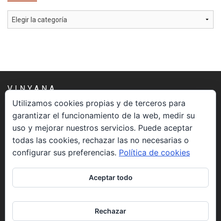
Categorías
VINYANA
Utilizamos cookies propias y de terceros para
garantizar el funcionamiento de la web, medir su
Una asociación constituida sin ánimo de lucro cuya misión
uso y mejorar nuestros servicios. Puede aceptar
es atender los aspectos espirituales relacionados con el
todas las cookies, rechazar las no necesarias o
proceso vivir el morir.
configurar sus preferencias.
Política de cookies
CONTACTO
Aceptar todo
info@vinyana.org
Rechazar
REDES SOCIALES