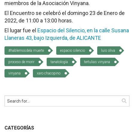
miembros de la Asociación Vinyana.
Cómo Colaborar
El Encuentro se celebró el domingo 23 de Enero de
2022, de 11:00 a 13:00 horas.
El lugar fue el
Espacio del Silencio, en la calle Susana
Llaneras 43, bajo Izquierda, de ALICANTE
#hablemosdela muerte
espacio silencio
luis oliva
proceso de morir
tanatología
tertulias vinyana
vinyana
xaro chacopino
CATEGORÍAS