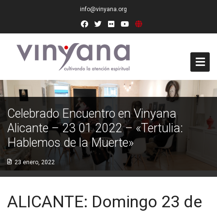
info@vinyana.org
Acceso
Celebrado Encuentro en Vinyana
Conócenos
Alicante – 23 01 2022 – «Tertulia:
Socios Fundadores
Hablemos de la Muerte»
Junta Directiva
23 enero, 2022
Presidencia de Honor
ALICANTE: Domingo 23 de
Docentes