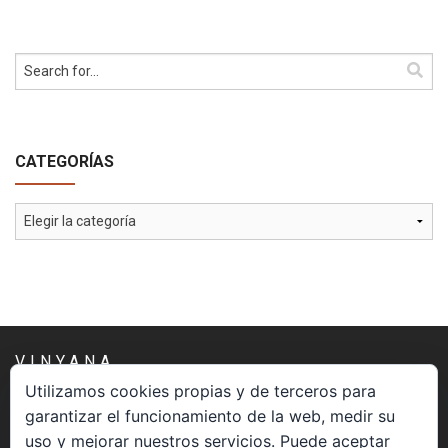
CATEGORÍAS
Categorías
VINYANA
Utilizamos cookies propias y de terceros para
garantizar el funcionamiento de la web, medir su
Una asociación constituida sin ánimo de lucro cuya misión
uso y mejorar nuestros servicios. Puede aceptar
es atender los aspectos espirituales relacionados con el