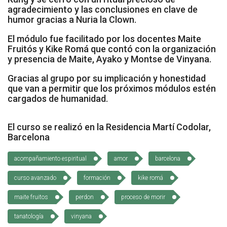
agradecimiento y las conclusiones en clave de
Cómo Colaborar
humor gracias a Nuria la Clown.
El módulo fue facilitado por los docentes Maite
Fruitós y Kike Romá que contó con la organización
y presencia de Maite, Ayako y Montse de Vinyana.
Gracias al grupo por su implicación y honestidad
que van a permitir que los próximos módulos estén
cargados de humanidad.
El curso se realizó en la Residencia Martí Codolar,
Barcelona
acompañamiento espiritual
amor
barcelona
curso avanzado
formación
kike romá
maite fruitos
perdon
proceso de morir
tanatología
vinyana