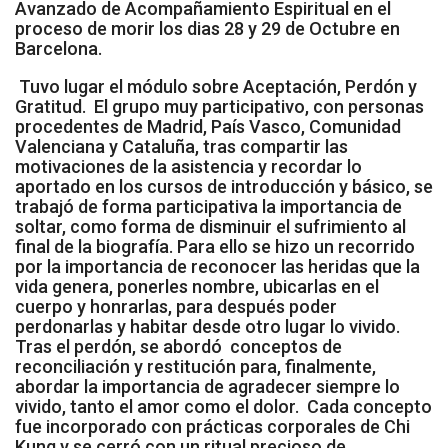
Avanzado de Acompañamiento Espiritual en el
Socios de Número
proceso de morir los dias 28 y 29 de Octubre en
Barcelona.
Socios Colaboradores
Tuvo lugar el módulo sobre Aceptación, Perdón y
Gratitud. El grupo muy participativo, con personas
Colaboramos con
procedentes de Madrid, País Vasco, Comunidad
Valenciana y Cataluña, tras compartir las
Formaciones
motivaciones de la asistencia y recordar lo
aportado en los cursos de introducción y básico, se
Nuestra propuesta de formación
trabajó de forma participativa la importancia de
soltar, como forma de disminuir el sufrimiento al
final de la biografía. Para ello se hizo un recorrido
Realizadas
por la importancia de reconocer las heridas que la
vida genera, ponerles nombre, ubicarlas en el
Acompañamiento
cuerpo y honrarlas, para después poder
perdonarlas y habitar desde otro lugar lo vivido.
Noticias
Tras el perdón, se abordó conceptos de
reconciliación y restitución para, finalmente,
Vídeos
abordar la importancia de agradecer siempre lo
vivido, tanto el amor como el dolor. Cada concepto
fue incorporado con prácticas corporales de Chi
Contacto
Kung y se cerró con un ritual precioso de