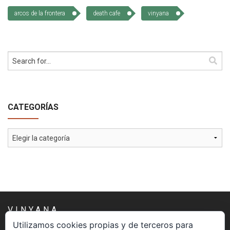
Cómo Colaborar
arcos de la frontera
death cafe
vinyana
CATEGORÍAS
Categorías
VINYANA
Utilizamos cookies propias y de terceros para