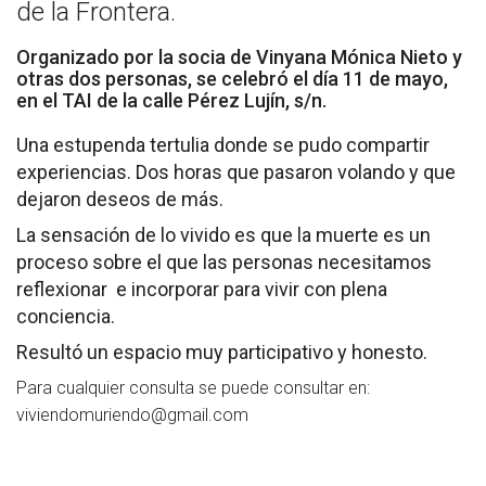
de la Frontera.
Socios de Número
Organizado por la socia de Vinyana Mónica Nieto y
Socios Colaboradores
otras dos personas, se celebró el día 11 de mayo,
en el TAI de la calle Pérez Lujín, s/n.
Colaboramos con
Una estupenda tertulia donde se pudo compartir
Formaciones
experiencias. Dos horas que pasaron volando y que
dejaron deseos de más.
Nuestra propuesta de formación
La sensación de lo vivido es que la muerte es un
proceso sobre el que las personas necesitamos
Realizadas
reflexionar e incorporar para vivir con plena
conciencia.
Acompañamiento
Resultó un espacio muy participativo y honesto.
Noticias
Para cualquier consulta se puede consultar en:
viviendomuriendo@gmail.com
Vídeos
Contacto