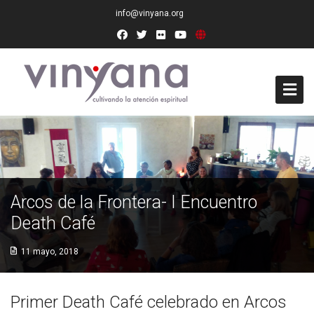
info@vinyana.org
Acceso
Conócenos
Socios Fundadores
Arcos de la Frontera- I Encuentro
Death Café
Junta Directiva
11 mayo, 2018
Presidencia de Honor
Docentes
Primer Death Café celebrado en Arcos