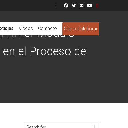
oticias
Vídeos
Contacto
Cómo Colaborar
 Primer Módulo -
 en el Proceso de