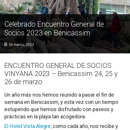
Socios de Número
Socios Colaboradores
Celebrado Encuentro General de
Socios 2023 en Benicassim
Colaboramos con
Formaciones
26 marzo, 2023
Nuestra propuesta de formación
ENCUENTRO GENERAL DE SOCIOS
Realizadas
VINYANA 2023 – Benicassim 24, 25 y
26 de marzo
Acompañamiento
Un año más nos hemos reunido a pasar el fin de
Noticias
semana en Benicassim, y esta vez con un tiempo
estupendo que hemos disfrutado con paseos y
Vídeos
prácticas en la playa tan acogedora.
Contacto
El Hotel Vista Alegre
, como cada año, nos recibe y