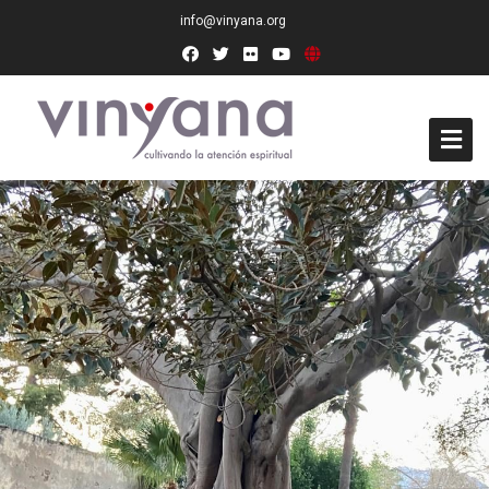
info@vinyana.org
Acceso
Conócenos
Socios Fundadores
Junta Directiva
Presidencia de Honor
Docentes