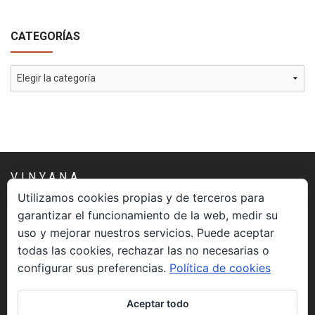
CATEGORÍAS
Categorías
VINYANA
Utilizamos cookies propias y de terceros para
garantizar el funcionamiento de la web, medir su
Una asociación constituida sin ánimo de lucro cuya misión
uso y mejorar nuestros servicios. Puede aceptar
es atender los aspectos espirituales relacionados con el
todas las cookies, rechazar las no necesarias o
proceso vivir el morir.
configurar sus preferencias.
Política de cookies
CONTACTO
Aceptar todo