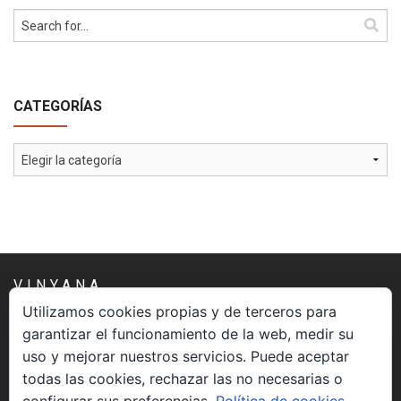
CATEGORÍAS
Categorías
VINYANA
Utilizamos cookies propias y de terceros para
garantizar el funcionamiento de la web, medir su
Una asociación constituida sin ánimo de lucro cuya misión
uso y mejorar nuestros servicios. Puede aceptar
es atender los aspectos espirituales relacionados con el
todas las cookies, rechazar las no necesarias o
proceso vivir el morir.