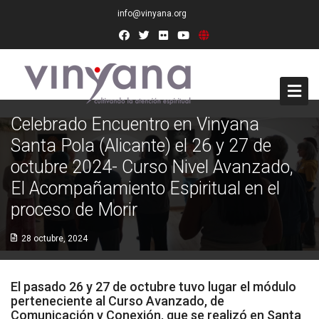
info@vinyana.org
Celebrado Encuentro en Vinyana
Acceso
Santa Pola (Alicante) el 26 y 27 de
octubre 2024- Curso Nivel Avanzado,
Conócenos
El Acompañamiento Espiritual en el
Socios Fundadores
proceso de Morir
Junta Directiva
28 octubre, 2024
Presidencia de Honor
El pasado 26 y 27 de octubre tuvo lugar el módulo
Docentes
perteneciente al Curso Avanzado, de
Comunicación y Conexión, que se realizó en Santa