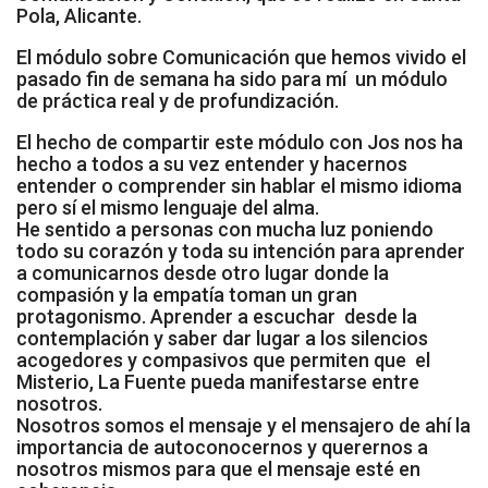
Pola, Alicante.
Socios de Número
El módulo sobre Comunicación que hemos vivido el
Socios Colaboradores
pasado fin de semana ha sido para mí un módulo
de práctica real y de profundización.
Colaboramos con
El hecho de compartir este módulo con Jos nos ha
hecho a todos a su vez entender y hacernos
Formaciones
entender o comprender sin hablar el mismo idioma
pero sí el mismo lenguaje del alma.
Nuestra propuesta de formación
He sentido a personas con mucha luz poniendo
todo su corazón y toda su intención para aprender
Realizadas
a comunicarnos desde otro lugar donde la
compasión y la empatía toman un gran
protagonismo. Aprender a escuchar desde la
Acompañamiento
contemplación y saber dar lugar a los silencios
acogedores y compasivos que permiten que el
Noticias
Misterio, La Fuente pueda manifestarse entre
nosotros.
Vídeos
Nosotros somos el mensaje y el mensajero de ahí la
importancia de autoconocernos y querernos a
nosotros mismos para que el mensaje esté en
Contacto