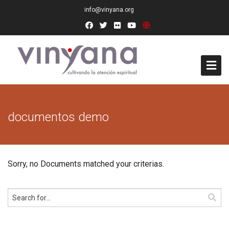
info@vinyana.org
Acceso
documentos demo
Conócenos
Socios Fundadores
Sorry, no Documents matched your criterias.
Junta Directiva
Presidencia de Honor
Docentes