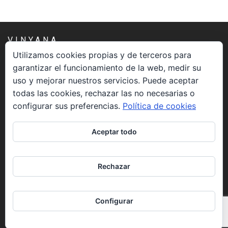
Socios de Número
Socios Colaboradores
VINYANA
Utilizamos cookies propias y de terceros para
Colaboramos con
garantizar el funcionamiento de la web, medir su
Una asociación constituida sin ánimo de lucro cuya misión
Formaciones
uso y mejorar nuestros servicios. Puede aceptar
es atender los aspectos espirituales relacionados con el
todas las cookies, rechazar las no necesarias o
proceso vivir el morir.
Nuestra propuesta de formación
configurar sus preferencias.
Política de cookies
CONTACTO
Realizadas
Aceptar todo
info@vinyana.org
Acompañamiento
Rechazar
Noticias
REDES SOCIALES
Vídeos
Configurar
Contacto