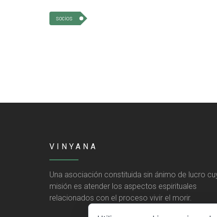
socios
VINYANA
Una asociación constituida sin ánimo de lucro cu
misión es atender los aspectos espirituales
relacionados con el proceso vivir el morir.