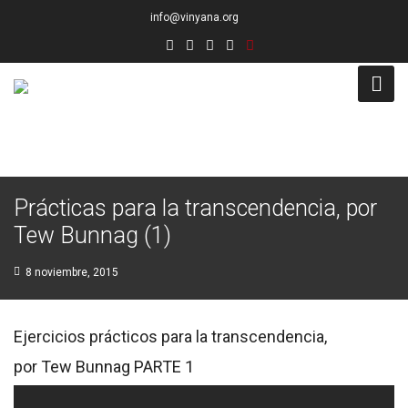
info@vinyana.org
Acceso
Conócenos
Prácticas para la transcendencia, por
Socios Fundadores
Tew Bunnag (1)
Junta Directiva
8 noviembre, 2015
Presidencia de Honor
Ejercicios prácticos para la transcendencia,
Docentes
por Tew Bunnag PARTE 1
Socios de Número