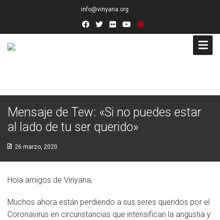
info@vinyana.org
Acceso
Conócenos
Mensaje de Tew: «Si no puedes estar
Socios Fundadores
al lado de tu ser querido»
Junta Directiva
26 marzo, 2020
Presidencia de Honor
Hola amigos de Vinyana,
Docentes
Muchos ahora están perdiendo a sus seres queridos por el
Socios de Número
Coronavirus en circunstancias que intensifican la angustia y