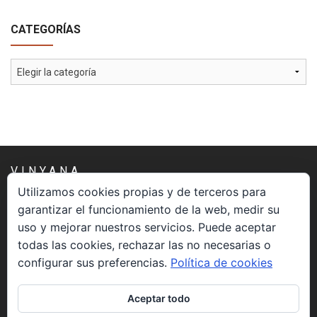
CATEGORÍAS
Categorías
VINYANA
Utilizamos cookies propias y de terceros para
garantizar el funcionamiento de la web, medir su
Una asociación constituida sin ánimo de lucro cuya misión
uso y mejorar nuestros servicios. Puede aceptar
es atender los aspectos espirituales relacionados con el
todas las cookies, rechazar las no necesarias o
proceso vivir el morir.
configurar sus preferencias.
Política de cookies
CONTACTO
Aceptar todo