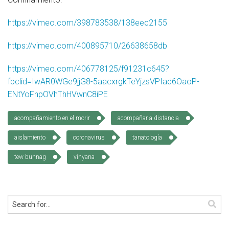
https://vimeo.com/398783538/138eec2155
https://vimeo.com/400895710/26638658db
https://vimeo.com/406778125/f91231c645?
fbclid=IwAR0WGe9jjG8-5aacxrgkTeYjzsVPIad6OaoP-
ENtYoFnpOVhThHVwnC8iPE
acompañamiento en el morir
acompañar a distancia
aislamiento
coronavirus
tanatología
tew bunnag
vinyana