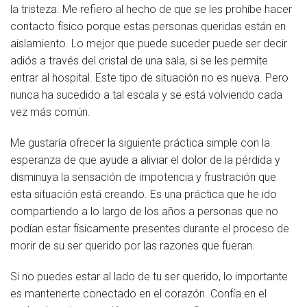
la tristeza. Me refiero al hecho de que se les prohíbe hacer
Socios Colaboradores
contacto físico porque estas personas queridas están en
aislamiento. Lo mejor que puede suceder puede ser decir
Colaboramos con
adiós a través del cristal de una sala, si se les permite
entrar al hospital. Este tipo de situación no es nueva. Pero
Formaciones
nunca ha sucedido a tal escala y se está volviendo cada
vez más común.
Nuestra propuesta de formación
Me gustaría ofrecer la siguiente práctica simple con la
Realizadas
esperanza de que ayude a aliviar el dolor de la pérdida y
Acompañamiento
disminuya la sensación de impotencia y frustración que
esta situación está creando. Es una práctica que he ido
Noticias
compartiendo a lo largo de los años a personas que no
podían estar físicamente presentes durante el proceso de
Vídeos
morir de su ser querido por las razones que fueran.
Contacto
Si no puedes estar al lado de tu ser querido, lo importante
es mantenerte conectado en el corazón. Confía en el
Cómo Colaborar