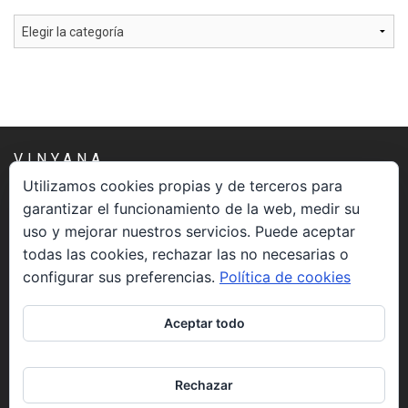
Categorías
VINYANA
Utilizamos cookies propias y de terceros para
garantizar el funcionamiento de la web, medir su
Una asociación constituida sin ánimo de lucro cuya misión
uso y mejorar nuestros servicios. Puede aceptar
es atender los aspectos espirituales relacionados con el
todas las cookies, rechazar las no necesarias o
proceso vivir el morir.
configurar sus preferencias.
Política de cookies
CONTACTO
Aceptar todo
info@vinyana.org
Rechazar
REDES SOCIALES