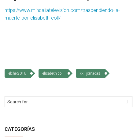
Socios Colaboradores
https://www.mindaliatelevision.com/trascendiendo-la-
muerte-por-elisabeth-coll/
Colaboramos con
Formaciones
Nuestra propuesta de formación
Realizadas
elche 2016
elisabeth coll
xxii jornadas
Acompañamiento
Noticias
Vídeos
Contacto
CATEGORÍAS
Cómo Colaborar