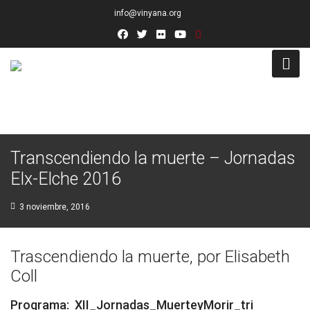
info@vinyana.org
Acceso
Conócenos
Transcendiendo la muerte – Jornadas
Socios Fundadores
Elx-Elche 2016
Junta Directiva
3 noviembre, 2016
Presidencia de Honor
Trascendiendo la muerte, por Elisabeth
Docentes
Coll
Socios de Número
Programa:
XII_Jornadas_MuerteyMorir_tri