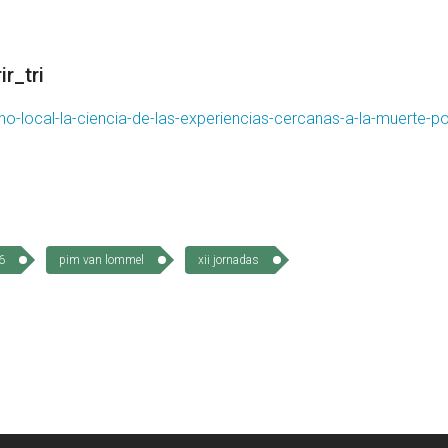
r_tri
no-local-la-ciencia-de-las-experiencias-cercanas-a-la-muerte-po
6
pim van lommel
xii jornadas