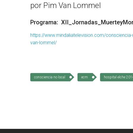
por Pim Van Lommel
Programa:
XII_Jornadas_MuerteyMori
https://www.mindaliatelevision.com/consciencia-
van-lommel/
consciencia no local
ecm
hospital elche 201