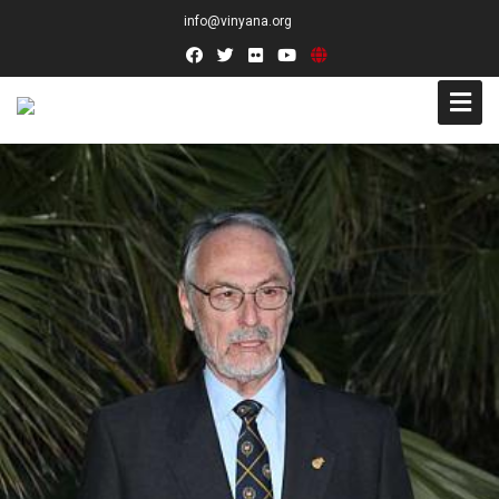
info@vinyana.org
Acceso
Conócenos
Socios Fundadores
Junta Directiva
Presidencia de Honor
Docentes
Socios de Número