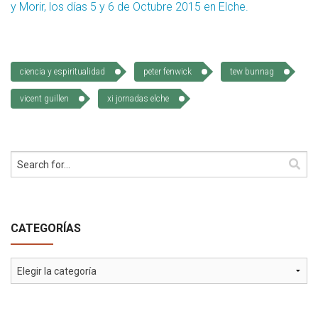
y Morir, los días 5 y 6 de Octubre 2015 en Elche.
ciencia y espiritualidad
peter fenwick
tew bunnag
vicent guillen
xi jornadas elche
CATEGORÍAS
Categorías