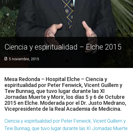
Socios Colaboradores
Colaboramos con
Formaciones
Ciencia y espiritualidad – Elche 2015
Nuestra propuesta de formación
5 noviembre, 2015
Realizadas
Acompañamiento
Mesa Redonda – Hospital Elche – Ciencia y
espiritualidad por Peter Fenwick, Vicent Guillem y
Noticias
Tew Bunnag, que tuvo lugar durante las XI
Jornadas Muerte y Morir, los días 5 y 6 de Octubre
2015 en Elche. Moderada por el Dr. Justo Medrano,
Vídeos
Vicepresidente de la Real Academia de Medicina.
Contacto
Ciencia y espiritualidad por Peter Fenwick, Vicent Guillem y
Tew Bunnag, que tuvo lugar durante las XI Jornadas Muerte
Cómo Colaborar