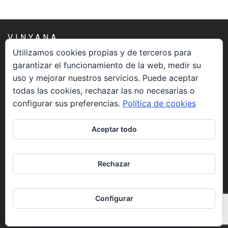
VINYANA
Utilizamos cookies propias y de terceros para
garantizar el funcionamiento de la web, medir su
Una asociación constituida sin ánimo de lucro cuya misión
uso y mejorar nuestros servicios. Puede aceptar
es atender los aspectos espirituales relacionados con el
todas las cookies, rechazar las no necesarias o
proceso vivir el morir.
configurar sus preferencias.
Política de cookies
CONTACTO
Aceptar todo
info@vinyana.org
Rechazar
REDES SOCIALES
Configurar