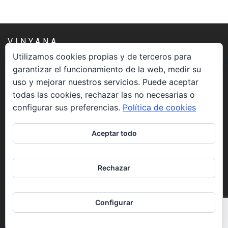
Socios de Número
Socios Colaboradores
VINYANA
Colaboramos con
Utilizamos cookies propias y de terceros para
garantizar el funcionamiento de la web, medir su
Una asociación constituida sin ánimo de lucro cuya misión
Formaciones
uso y mejorar nuestros servicios. Puede aceptar
es atender los aspectos espirituales relacionados con el
todas las cookies, rechazar las no necesarias o
proceso vivir el morir.
Nuestra propuesta de formación
configurar sus preferencias.
Política de cookies
CONTACTO
Realizadas
Aceptar todo
Acompañamiento
info@vinyana.org
Rechazar
Noticias
REDES SOCIALES
Vídeos
Configurar
Contacto