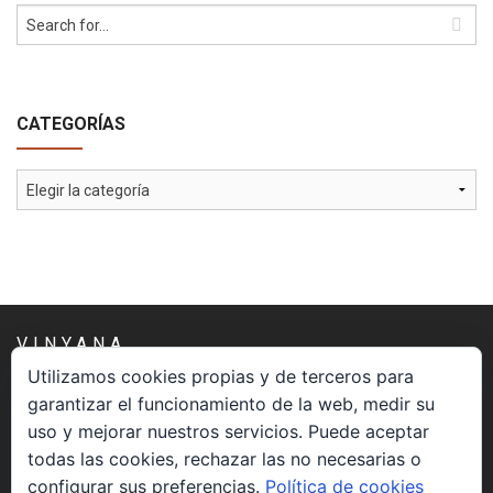
CATEGORÍAS
Categorías
VINYANA
Utilizamos cookies propias y de terceros para
garantizar el funcionamiento de la web, medir su
Una asociación constituida sin ánimo de lucro cuya misión
uso y mejorar nuestros servicios. Puede aceptar
es atender los aspectos espirituales relacionados con el
todas las cookies, rechazar las no necesarias o
proceso vivir el morir.
configurar sus preferencias.
Política de cookies