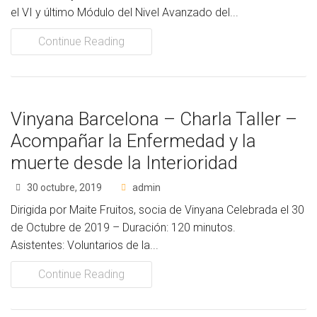
el VI y último Módulo del Nivel Avanzado del...
Socios Colaboradores
Continue Reading
Colaboramos con
Formaciones
Vinyana Barcelona – Charla Taller –
Nuestra propuesta de formación
Acompañar la Enfermedad y la
Realizadas
muerte desde la Interioridad
Acompañamiento
30 octubre, 2019
admin
Dirigida por Maite Fruitos, socia de Vinyana Celebrada el 30
Noticias
de Octubre de 2019 – Duración: 120 minutos.
Asistentes: Voluntarios de la...
Vídeos
Continue Reading
Contacto
Cómo Colaborar