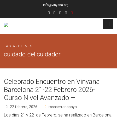
info@vinyana.org
Acceso
TAG ARCHIVES
Conócenos
cuidado del cuidador
Socios Fundadores
Junta Directiva
Celebrado Encuentro en Vinyana
Presidencia de Honor
Barcelona 21-22 Febrero 2026-
Curso Nivel Avanzado –
Docentes
22 febrero, 2026
rosaserranopaya
Socios de Número
Los días 21 y 22 de Febrero, se ha realizado en Barcelona