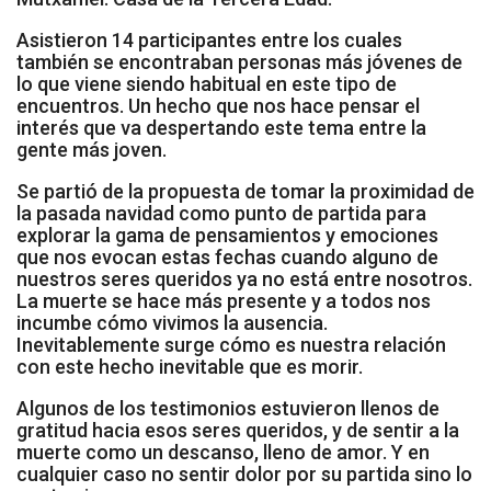
Socios Colaboradores
Asistieron 14 participantes entre los cuales
también se encontraban personas más jóvenes de
Colaboramos con
lo que viene siendo habitual en este tipo de
encuentros. Un hecho que nos hace pensar el
interés que va despertando este tema entre la
Formaciones
gente más joven.
Nuestra propuesta de formación
Se partió de la propuesta de tomar la proximidad de
la pasada navidad como punto de partida para
Realizadas
explorar la gama de pensamientos y emociones
que nos evocan estas fechas cuando alguno de
nuestros seres queridos ya no está entre nosotros.
Acompañamiento
La muerte se hace más presente y a todos nos
incumbe cómo vivimos la ausencia.
Noticias
Inevitablemente surge cómo es nuestra relación
con este hecho inevitable que es morir.
Vídeos
Algunos de los testimonios estuvieron llenos de
gratitud hacia esos seres queridos, y de sentir a la
Contacto
muerte como un descanso, lleno de amor. Y en
cualquier caso no sentir dolor por su partida sino lo
Cómo Colaborar