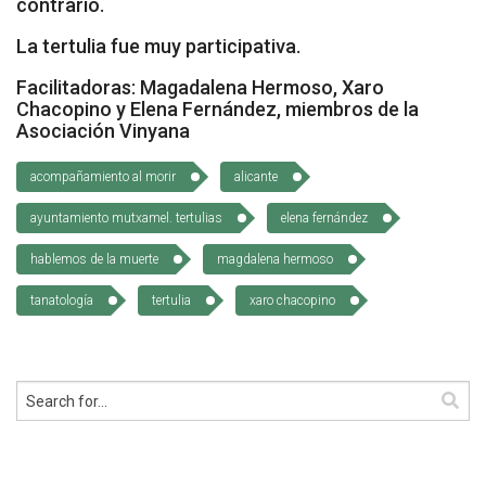
contrario.
La tertulia fue muy participativa.
Facilitadoras: Magadalena Hermoso, Xaro
Chacopino y Elena Fernández, miembros de la
Asociación Vinyana
acompañamiento al morir
alicante
ayuntamiento mutxamel. tertulias
elena fernández
hablemos de la muerte
magdalena hermoso
tanatología
tertulia
xaro chacopino