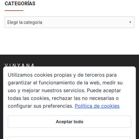
CATEGORÍAS
Categorías
VINYANA
Utilizamos cookies propias y de terceros para
garantizar el funcionamiento de la web, medir su
Una asociación constituida sin ánimo de lucro cuya misión
uso y mejorar nuestros servicios. Puede aceptar
es atender los aspectos espirituales relacionados con el
todas las cookies, rechazar las no necesarias o
proceso vivir el morir.
configurar sus preferencias.
Política de cookies
CONTACTO
Aceptar todo
info@vinyana.org