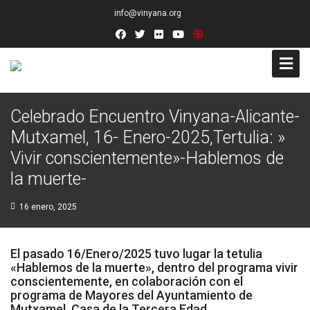
info@vinyana.org
Acceso
Celebrado Encuentro Vinyana-Alicante-
Mutxamel, 16- Enero-2025,Tertulia: »
Conócenos
Vivir conscientemente»-Hablemos de
Socios Fundadores
la muerte-
Junta Directiva
16 enero, 2025
Presidencia de Honor
El pasado 16/Enero/2025 tuvo lugar la tetulia
Docentes
«Hablemos de la muerte», dentro del programa vivir
conscientemente, en colaboración con el
programa de Mayores del Ayuntamiento de
Socios de Número
Mutxamel. Casa de la Tercera Edad.